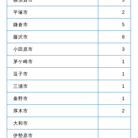
平塚市
2
鎌倉市
5
藤沢市
8
小田原市
3
茅ケ崎市
1
逗子市
1
三浦市
1
秦野市
1
厚木市
2
大和市
伊勢原市