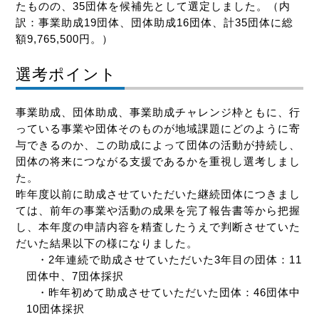
たものの、35団体を候補先として選定しました。（内
訳：事業助成19団体、団体助成16団体、計35団体に総
額9,765,500円。）
選考ポイント
事業助成、団体助成、事業助成チャレンジ枠ともに、行
っている事業や団体そのものが地域課題にどのように寄
与できるのか、この助成によって団体の活動が持続し、
団体の将来につながる支援であるかを重視し選考しまし
た。
昨年度以前に助成させていただいた継続団体につきまし
ては、前年の事業や活動の成果を完了報告書等から把握
し、本年度の申請内容を精査したうえで判断させていた
だいた結果以下の様になりました。
・2年連続で助成させていただいた3年目の団体：11
団体中、7団体採択
・昨年初めて助成させていただいた団体：46団体中
10団体採択