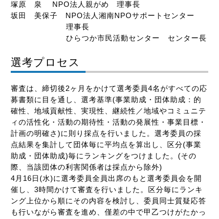
塚原 泉 NPO法人親がめ 理事長
坂田 美保子 NPO法人湘南NPOサポートセンター
理事長
ひらつか市民活動センター センター長
選考プロセス
審査は、締切後2ヶ月をかけて選考委員4名がすべての応
募書類に目を通し、選考基準(事業助成・団体助成：的
確性、地域貢献性、実現性、継続性／地域やコミュニテ
ィの活性化・活動の期待性・活動の発展性・事業目標・
計画の明確さ)に則り採点を行いました。選考委員の採
点結果を集計して団体毎に平均点を算出し、区分(事業
助成・団体助成)毎にランキングをつけました。(その
際、当該団体の利害関係者は採点から除外)
4月16日(水)に選考委員全員出席のもと選考委員会を開
催し、3時間かけて審査を行いました。区分毎にランキ
ング上位から順にその内容を検討し、委員同士質疑応答
も行いながら審査を進め、僅差の中で甲乙つけがたかっ